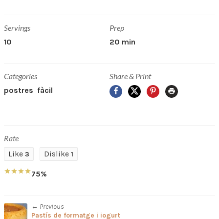
Servings
Prep
10
20 min
Categories
Share & Print
Facebook
X
Pinterest
Print
postres
fàcil
Rate
Like
Dislike
3
1
75%
← Previous
Pastís de formatge i iogurt