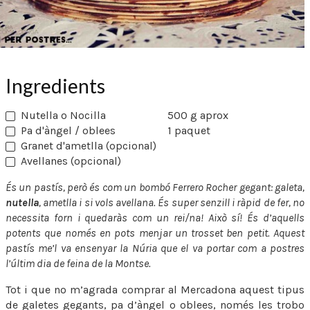
Ingredients
Nutella o Nocilla
500 g aprox
Pa d'àngel / oblees
1 paquet
Granet d'ametlla (opcional)
Avellanes (opcional)
És un pastís, però és com un bombó Ferrero Rocher gegant: galeta,
nutella
, ametlla i si vols avellana. És super senzill i ràpid de fer, no
necessita forn i quedaràs com un rei/na! Això sí! És d’aquells
potents que només en pots menjar un trosset ben petit. Aquest
pastís me’l va ensenyar la Núria que el va portar com a postres
l’últim dia de feina de la Montse.
Tot i que no m’agrada comprar al Mercadona aquest tipus
de galetes gegants, pa d’àngel o oblees, només les trobo