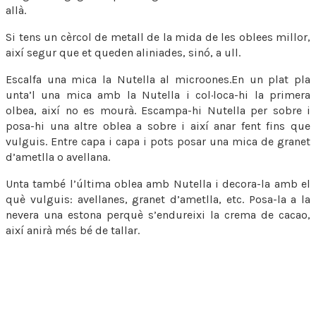
allà.
Si tens un cèrcol de metall de la mida de les oblees millor,
així segur que et queden aliniades, sinó, a ull.
Escalfa una mica la Nutella al microones.En un plat pla
unta’l una mica amb la Nutella i col·loca-hi la primera
olbea, així no es mourà. Escampa-hi Nutella per sobre i
posa-hi una altre oblea a sobre i així anar fent fins que
vulguis. Entre capa i capa i pots posar una mica de granet
d’ametlla o avellana.
Unta també l’última oblea amb Nutella i decora-la amb el
què vulguis: avellanes, granet d’ametlla, etc. Posa-la a la
nevera una estona perquè s’endureixi la crema de cacao,
així anirà més bé de tallar.