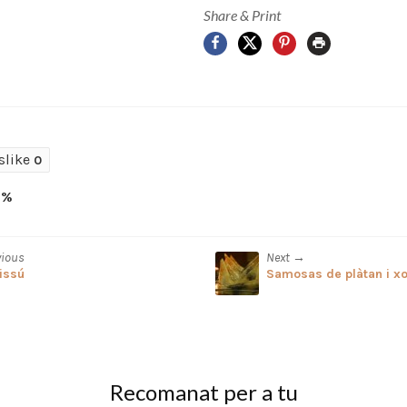
Share & Print
Facebook
X
Pinterest
Print
slike
0
0%
vious
Next →
issú
Samosas de plàtan i xo
Recomanat per a tu