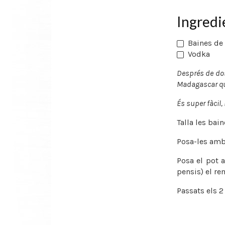
Ingredi
Baines de 
Vodka
Després de dos
Madagascar qu
És super fàcil
Talla les bain
Posa-les amb 
Posa el pot 
pensis) el re
Passats els 2 