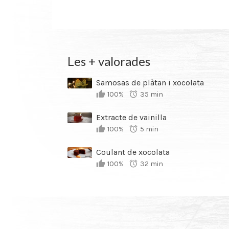
Les + valorades
Samosas de plàtan i xocolata
100%
35 min
Extracte de vainilla
100%
5 min
Coulant de xocolata
100%
32 min