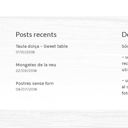
Posts recents
De
Taula dolça – Sweet table
Sóc
17/10/2018
~ 
rec
Mongetes de la neu
uti
22/09/2016
~ u
Postres sense forn
al 
06/07/2016
fot