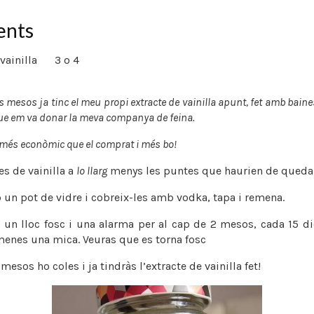
ents
vainilla
3 o 4
 mesos ja tinc el meu propi extracte de vainilla apunt, fet amb baines
e em va donar la meva companya de feina.
, més econòmic que el comprat i més bo!
es de vainilla a
lo llarg
menys les puntes que haurien de quedar
un pot de vidre i cobreix-les amb vodka, tapa i remena.
a un lloc fosc i una alarma per al cap de 2 mesos, cada 15 di
menes una mica. Veuras que es torna fosc
mesos ho coles i ja tindràs l’extracte de vainilla fet!