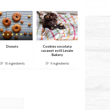
Donuts
Cookies xocolata
cacauet estil Levain
Bakery
15 ingredients
11 ingredients