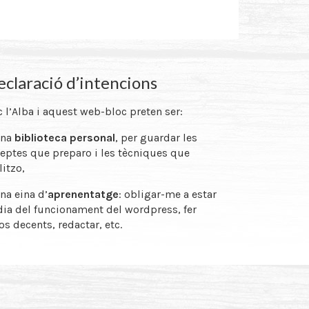
claració d’intencions
 l’Alba i aquest web-bloc preten ser:
una
biblioteca personal
, per guardar les
eptes que preparo i les tècniques que
litzo,
na eina d’
aprenentatge
: obligar-me a estar
dia del funcionament del wordpress, fer
os decents, redactar, etc.