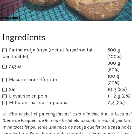
Ingredients
Farina mitja força (meitat força/meitat
500 g
panificable))
(100%)
300 g
Aigua
(60%)
100 g
Massa mare - -líquida
(20%)
Sal
10 g (2%)
Llevat sec en pols
1 - 2 g (2%)
Millorant natural - opcional
7 g (2%)
Ja s’ha acabat el pa congelat del curs d’iniciació a la fleca del
Gremi de Flaquers de Bcn que he fet els passats mesos :(, per tant
m’ha tocat fer pa. Tenia una mica de por, ja que fer pa a casa no és
com fer-ho a l’obrador; no pots controlar la fermentació, és més