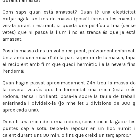
durant l’amassat.
Com saps quan està amassat? Quan té una elesticitat
mitja: agafa un tros de massa (posa’t farina a les mans) i
ves-la girant i estirant, si queda una pel·lícula fina (sense
vetes) que hi passa la llum i no es trenca és que ja està
amassat.
Posa la massa dins un vol o recipient, prèviament enfarinat.
Unta amb una mica d’oli la part superior de la massa, tapa
el recipient amb film que quedi hermètic i a la nevera fins
l’endemà!
Quan hagin passat aproximadament 24h treu la massa de
la nevera: veuràs que ha fermentat una mica (està més
rodona, tensa i brillant), posa-la sobre la taula de treball
enfarinada i divideix-la (jo n’he fet 3 divisions de 300 g
aprox cada una).
Dona-li una mica de forma rodona, sense tocar-la gaire: les
puntes cap a sota. Deixa-la reposar en un lloc humit i
calent durant uns 30 min, o fins que creixi un terç aprox.*