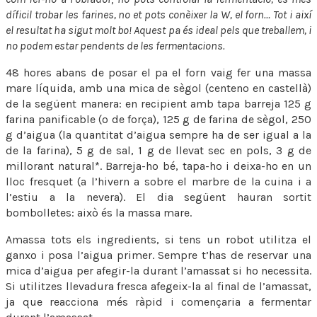
díficil trobar les farines, no et pots conèixer la W, el forn… Tot i així
el resultat ha sigut molt bo! Aquest pa és ideal pels que treballem, i
no podem estar pendents de les fermentacions.
48 hores abans de posar el pa el forn vaig fer una massa
mare líquida, amb una mica de sègol (centeno en castellà)
de la següent manera: en recipient amb tapa barreja 125 g
farina panificable (o de força), 125 g de farina de sègol, 250
g d’aigua (la quantitat d’aigua sempre ha de ser igual a la
de la farina), 5 g de sal, 1 g de llevat sec en pols, 3 g de
millorant natural*. Barreja-ho bé, tapa-ho i deixa-ho en un
lloc fresquet (a l’hivern a sobre el marbre de la cuina i a
l’estiu a la nevera). El dia següent hauran sortit
bombolletes: això és la massa mare.
Amassa tots els ingredients, si tens un robot utilitza el
ganxo i posa l’aigua primer. Sempre t’has de reservar una
mica d’aigua per afegir-la durant l’amassat si ho necessita.
Si utilitzes llevadura fresca afegeix-la al final de l’amassat,
ja que reacciona més ràpid i començaria a fermentar