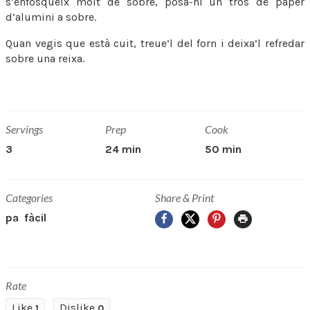
s’enfosqueix molt de sobre, posa-hi un tros de paper
d’alumini a sobre.
Quan vegis que està cuit, treue’l del forn i deixa’l refredar
sobre una reixa.
Servings
Prep
Cook
3
24 min
50 min
Categories
Share & Print
Facebook
X
Pinterest
Print
pa
fàcil
Rate
Like
Dislike
1
0