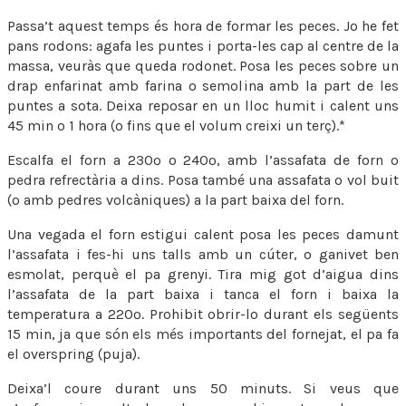
Passa’t aquest temps és hora de formar les peces. Jo he fet
pans rodons: agafa les puntes i porta-les cap al centre de la
massa, veuràs que queda rodonet. Posa les peces sobre un
drap enfarinat amb farina o semolina amb la part de les
puntes a sota. Deixa reposar en un lloc humit i calent uns
45 min o 1 hora (o fins que el volum creixi un terç).*
Escalfa el forn a 230º o 240º, amb l’assafata de forn o
pedra refrectària a dins. Posa també una assafata o vol buit
(o amb pedres volcàniques) a la part baixa del forn.
Una vegada el forn estigui calent posa les peces damunt
l’assafata i fes-hi uns talls amb un cúter, o ganivet ben
esmolat, perquè el pa grenyi. Tira mig got d’aigua dins
l’assafata de la part baixa i tanca el forn i baixa la
temperatura a 220º. Prohibit obrir-lo durant els següents
15 min, ja que són els més importants del fornejat, el pa fa
el overspring (puja).
Deixa’l coure durant uns 50 minuts. Si veus que