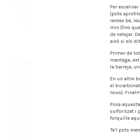
Per escalivar
(pots aprofit
rentes bé, l
min (fins que
de netejar. D
això si els d
Primer de tot
mantega, extr
la barreja, u
En un altre b
el bicarbonat,
nous). Final
Posa aquesta
sulforitzat i
forquilla aqu
Te’l pots men