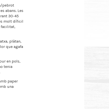
ba/pebrot
ies abans. Les
urant 30-45
s molt díficil
acilitat,
atxa, plàtan,
olor que agafa
 pur en pols,
no tenia
.
 amb paper
 amb una