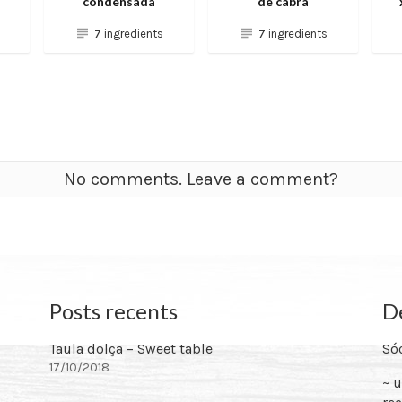
condensada
de cabra
7 ingredients
7 ingredients
No comments. Leave a comment?
Posts recents
De
Taula dolça – Sweet table
Sóc
17/10/2018
~ 