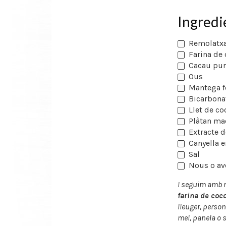
Ingredi
Remolatxa
Farina de
Cacau pur
Ous
Mantega f
Bicarbona
Llet de co
Plàtan ma
Extracte d
Canyella e
Sal
Nous o av
I seguim amb 
farina de coc
lleuger, person
mel, panela o 