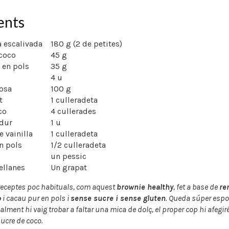
ents
 escalivada
180 g (2 de petites)
 coco
45 g
 en pols
35 g
4 u
osa
100 g
t
1 culleradeta
co
4 cullerades
dur
1 u
e vainilla
1 culleradeta
n pols
1/2 culleradeta
un pessic
ellanes
Un grapat
receptes poc habituals, com aquest
brownie healthy
, fet a base de
re
o
i cacau pur en pols i
sense sucre i sense gluten
. Queda súper espo
alment hi vaig trobar a faltar una mica de dolç, el proper cop hi afegi
sucre de coco.