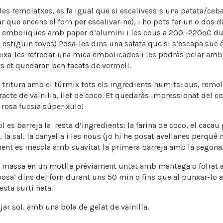
 les remolatxes, es fa igual que si escalivessis una patata/ce
ar que encens el forn per escalivar-ne), i ho pots fer un o dos d
es emboliques amb paper d’alumini i les cous a 200 -220ºC d
 estiguin toves) Posa-les dins una safata que si s’escapa suc é
eixa-les refredar una mica embolicades i les podràs pelar amb f
its et quedaran ben tacats de vermell.
 tritura amb el túrmix tots els ingredients humits: ous, remol
acte de vainilla, llet de coco. Et quedaràs impressionat del c
n rosa fucsia súper xulo!
ol es barreja la resta d’ingredients: la farina de coco, el cacau
 la sal, la canyella i les nous (jo hi he posat avellanes perquè 
ment es mescla amb suavitat la primera barreja amb la segona
 massa en un motlle prèviament untat amb mantega o folrat
 posa’ dins del forn durant uns 50 min o fins que al punxar-lo
esta surti neta.
jar sol, amb una bola de gelat de vainilla.