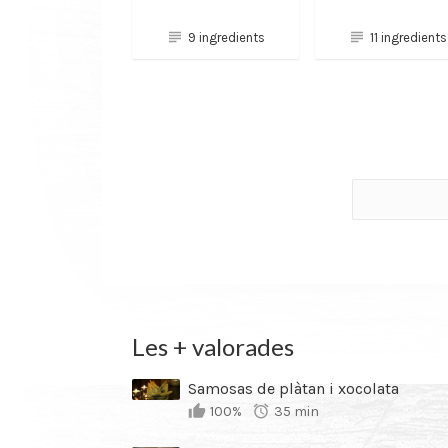
9 ingredients
11 ingredients
Les + valorades
Samosas de plàtan i xocolata
100%
35 min