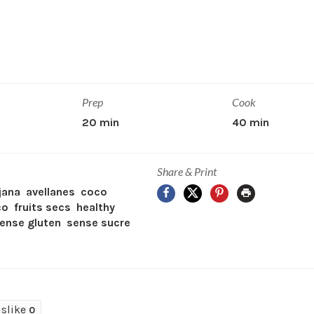
Prep
Cook
20 min
40 min
Share & Print
Facebook
X
Pinterest
Print
jana
avellanes
coco
co
fruits secs
healthy
ense gluten
sense sucre
islike
0