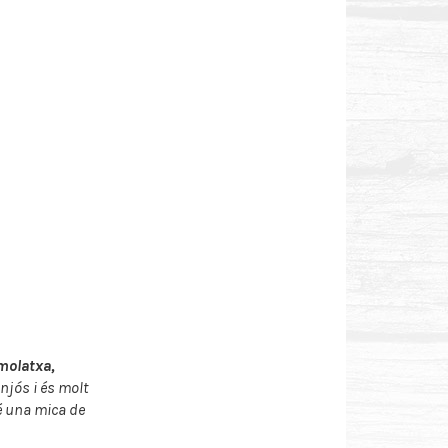
molatxa,
njós i és molt
ré una mica de