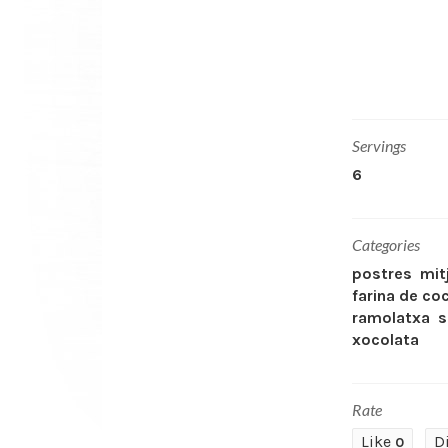
Servings
6
Categories
postres
mit
farina de co
ramolatxa
s
xocolata
Rate
Like
D
0