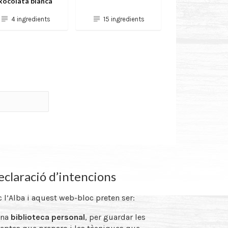
xocolata blanca
4 ingredients
15 ingredients
claració d’intencions
 l’Alba i aquest web-bloc preten ser:
una
biblioteca personal
, per guardar les