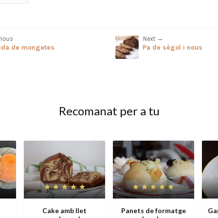
vious
Next →
da de mongetes
Pa de sègol i nous
Recomanat per a tu
Cake amb llet
Panets de formatge
Ga