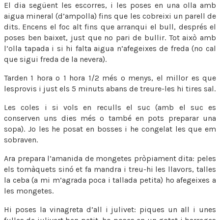
El dia següent les escorres, i les poses en una olla amb
aigua mineral (d’ampolla) fins que les cobreixi un parell de
dits. Encens el foc alt fins que arranqui el bull, després el
poses ben baixet, just que no pari de bullir. Tot això amb
l’olla tapada i si hi falta aigua n’afegeixes de freda (no cal
que sigui freda de la nevera).
Tarden 1 hora o 1 hora 1/2 més o menys, el millor es que
lesprovis i just els 5 minuts abans de treure-les hi tires sal.
Les coles i si vols en reculls el suc (amb el suc es
conserven uns dies més o també en pots preparar una
sopa). Jo les he posat en bosses i he congelat les que em
sobraven.
Ara prepara l’amanida de mongetes pròpiament dita: peles
els tomàquets sinó et fa mandra i treu-hi les llavors, talles
la ceba (a mi m’agrada poca i tallada petita) ho afegeixes a
les mongetes.
Hi poses la vinagreta d’all i julivet: piques un all i unes