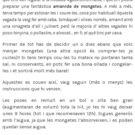
preparar una fantàstica
amanida de mongetes
. A més a més,
tenia temps per estovar-les i coure-les, cosa poc habitual! Aquesta
vegada la vaig fer amb ceba, tomàquet i olives només, amanit amb
una vinagreta d’all i julivert, però la majoria d’ altres vegades hi
poso tonyina, o pollastre, o alvocat… en fi, el què tinc per casa.
Primer de tot has de decidir un o dies abans que vols
menjar mongetes (una altra opció és comprar-les ja
cuites)!! Si tens temps cou-les tu mateix no portaran tanta
sal, ni conservants, en pots fer una bona ollada i congelar-
les i et sortirà molt més barat!
Aquestes es couen així, vaig seguir (més o menys) les
instruccions que hi venien.
Les poses en remull en un bol o olla ben gran
(augmentaran de volum) tota la nit, jo les hi vaig deixar
unes 9 hores (tot i que recomenaven 12h). Sigues generós
amb l’aigua, ja que les mongetes l’absorveixen, i es poden
quedar sense aigua.