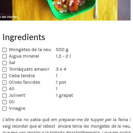
Ingredients
Mongetes de la neu
500 g
Aigua mineral
1,5 - 2 l
Sal
Tomàquets amanir
3 o 4
Ceba tendra
1
Olives farcides
1 pot
All
1
Julivert
1 grapat
Oli
Vinagre
L’altre dia no sabia què em preparar-me de tupper per la feina i
vaig recordar que al rebost encara tenia les mongetes de la neu,
que ens van regalar a la trobada #gastrothermalia, i que em podia