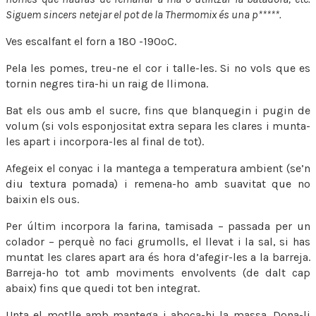
Siguem sincers netejar el pot de la Thermomix és una p*****.
Ves escalfant el forn a 180 -190ºC.
Pela les pomes, treu-ne el cor i talle-les. Si no vols que es
tornin negres tira-hi un raig de llimona.
Bat els ous amb el sucre, fins que blanquegin i pugin de
volum (si vols esponjositat extra separa les clares i munta-
les apart i incorpora-les al final de tot).
Afegeix el conyac i la mantega a temperatura ambient (se’n
diu textura pomada) i remena-ho amb suavitat que no
baixin els ous.
Per últim incorpora la farina, tamisada – passada per un
colador – perquè no faci grumolls, el llevat i la sal, si has
muntat les clares apart ara és hora d’afegir-les a la barreja.
Barreja-ho tot amb moviments envolvents (de dalt cap
abaix) fins que quedi tot ben integrat.
Unta el motlle amb mantega i aboca-hi la massa. Dona-li