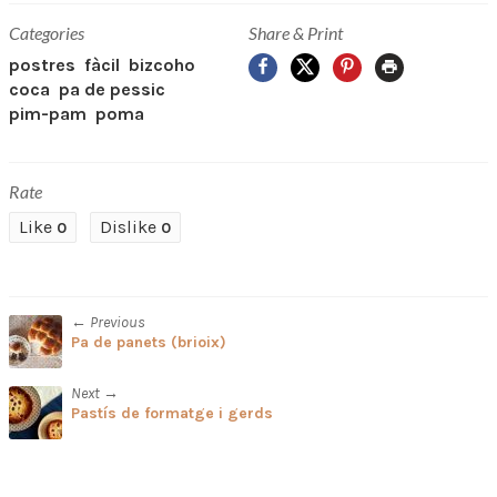
Categories
Share & Print
Facebook
X
Pinterest
Print
postres
fàcil
bizcoho
coca
pa de pessic
pim-pam
poma
Rate
Like
Dislike
0
0
← Previous
Pa de panets (brioix)
Next →
Pastís de formatge i gerds