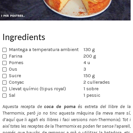
Ingredients
Mantega a temperatura ambient
130 g
Farina
200 g
Pomes
4 u
Ous
3
Sucre
150 g
Conyac
2 cullerades
Llevat químic (tipus royal)
1 sobre
Sal
1 pessic
Aquesta recepta de
coca de poma
és extreta del llibre de la
Thermomix, però jo no tinc aquesta màquina (la meva mare sí,
d’aquí que li agafi els llibres i faci versions non-Thermonix). Tot i
així totes les receptes de la Thermomix es poden fer sense l’aparell,
només que hauràs de remanar a mà o utilitzar la batadora, etc.