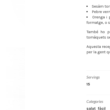
Sesàm tor
Pebre ver
Orenga i 
formatge, o s
També ho pot
tomàquets se
Aquesta rece
per la gent q
Servings
15
Categories
salat
fàcil