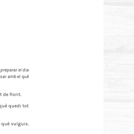
 preparar el dia
ssar amb el què
 de florit.
rquè quedi tot
 què vulguis.