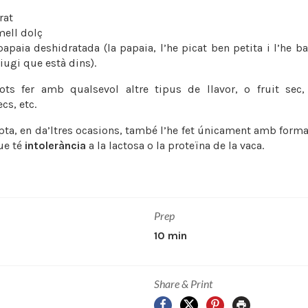
rat
mell dolç
papaia deshidratada (la papaia, l’he picat ben petita i l’he b
iugi que està dins).
s fer amb qualsevol altre tipus de llavor, o fruit sec, 
cs, etc.
pta, en da’ltres ocasions, també l’he fet únicament amb forma
ue té
intolerància
a la lactosa o la proteïna de la vaca.
Prep
10 min
Share & Print
Facebook
X
Pinterest
Print