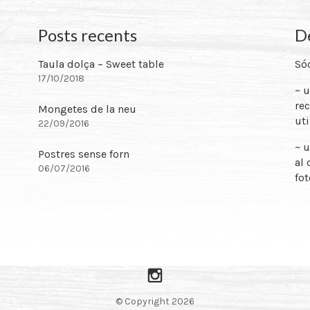
Posts recents
De
Taula dolça – Sweet table
Sóc
17/10/2018
~ 
rec
Mongetes de la neu
uti
22/09/2016
~ u
Postres sense forn
al 
06/07/2016
fot
Instagram
© Copyright 2026