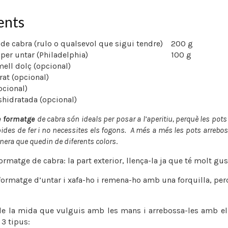
ents
de cabra (rulo o qualsevol que sigui tendre)
200 g
per untar (Philadelphia)
100 g
ell dolç (opcional)
at (opcional)
pcional)
shidratada (opcional)
e formatge
de cabra són ideals per posar a l’aperitiu, perquè les pots
ides de fer i no necessites els fogons. A més a més les pots arrebo
nera que quedin de diferents colors
.
ormatge de cabra: la part exterior, llença-la ja que té molt gust
 formatge d’untar i xafa-ho i remena-ho amb una forquilla, pe
de la mida que vulguis amb les mans i arrebossa-les amb el
 3 tipus: