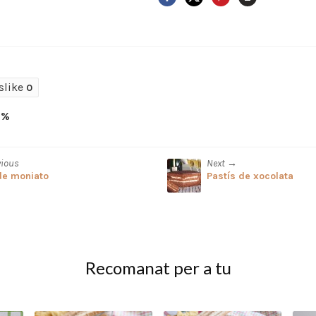
slike
0
0%
vious
Next →
de moniato
Pastís de xocolata
Recomanat per a tu