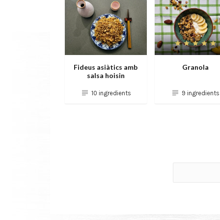
Fideus asiàtics amb
Granola
salsa hoisin
10 ingredients
9 ingredients