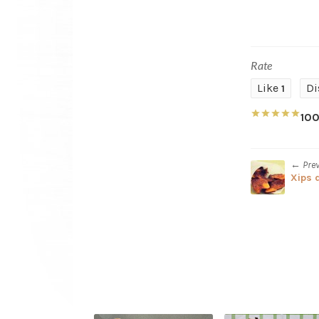
Rate
Like
Di
1
10
← Pre
Xips 