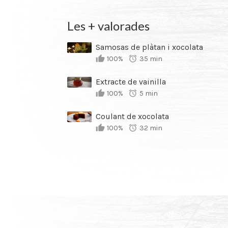
Les + valorades
Samosas de plàtan i xocolata
100%
35 min
Extracte de vainilla
100%
5 min
Coulant de xocolata
100%
32 min