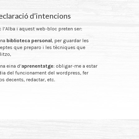
claració d’intencions
 l’Alba i aquest web-bloc preten ser:
una
biblioteca personal
, per guardar les
eptes que preparo i les tècniques que
litzo,
na eina d’
aprenentatge
: obligar-me a estar
dia del funcionament del wordpress, fer
os decents, redactar, etc.