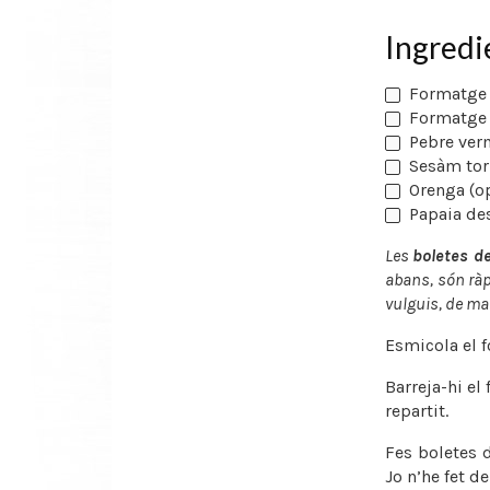
Ingredi
Formatge 
Formatge 
Pebre verm
Sesàm torr
Orenga (o
Papaia de
Les
boletes d
abans, són ràp
vulguis, de ma
Esmicola el f
Barreja-hi el
repartit.
Fes boletes 
Jo n’he fet de