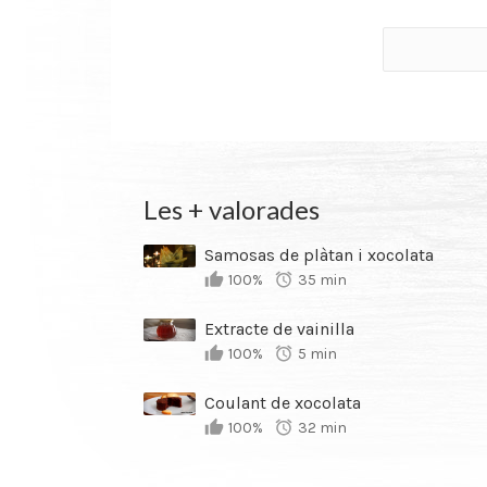
Les + valorades
Samosas de plàtan i xocolata
100%
35 min
Extracte de vainilla
100%
5 min
Coulant de xocolata
100%
32 min