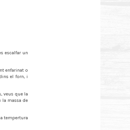
s escalfar un
nt enfarinat o
ins el forn, i
s, veus que la
eu la massa de
 la tempertura