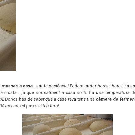
s masses a casa
… santa paciència! Podem tardar hores i hores, i a s
a crosta… ja que normalment a casa no hi ha una temperatura d
5%. Doncs has de saber que a casa teva tens una
càmera de fermen
là on cous el pa: és el teu forn!