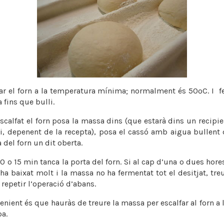
far el forn a la temperatura mínima; normalment és 50ºC. I fe
 fins que bulli.
calfat el forn posa la massa dins (que estarà dins un recipie
, depenent de la recepta), posa el cassó amb aigua bullent d
a del forn un dit oberta.
0 o 15 min tanca la porta del forn. Si al cap d’una o dues hore
a baixat molt i la massa no ha fermentat tot el desitjat, tr
 repetir l’operació d’abans.
enient és que hauràs de treure la massa per escalfar al forn a
pa.