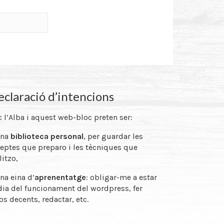
claració d’intencions
 l’Alba i aquest web-bloc preten ser:
una
biblioteca personal
, per guardar les
eptes que preparo i les tècniques que
litzo,
na eina d’
aprenentatge
: obligar-me a estar
dia del funcionament del wordpress, fer
os decents, redactar, etc.