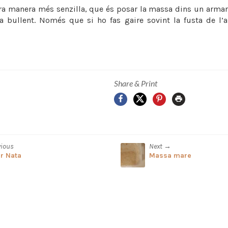
tra manera més senzilla, que és posar la massa dins un armar
a bullent. Només que si ho fas gaire sovint la fusta de l’a
Share & Print
Facebook
X
Pinterest
Print
vious
Next →
r Nata
Massa mare