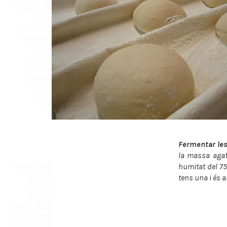
Fermentar le
la massa agaf
humitat del 7
tens una i és al