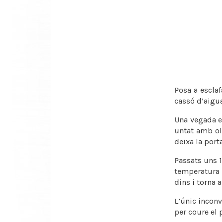
Posa a escla
cassó d’aigua
Una vegada es
untat amb oli
deixa la port
Passats uns 1
temperatura h
dins i torna a
L’únic inconv
per coure el 