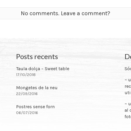
No comments. Leave a comment?
Posts recents
De
Taula dolça – Sweet table
Sóc
17/10/2018
~ 
rec
Mongetes de la neu
uti
22/09/2016
~ u
Postres sense forn
al 
06/07/2016
fot