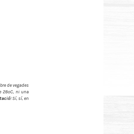
obre de vegades
e 28ºC, ni una
tació
! Sí, sí, en