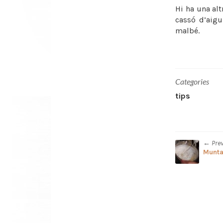
Hi ha una al
cassó d’aigu
malbé.
Categories
tips
← Pre
Munta