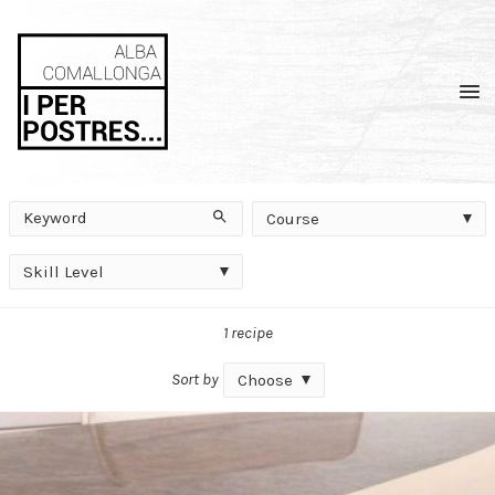
Men
Keyword
Course
Search
Course
Skill
Skill Level
Level
1 recipe
Sort by
Choose