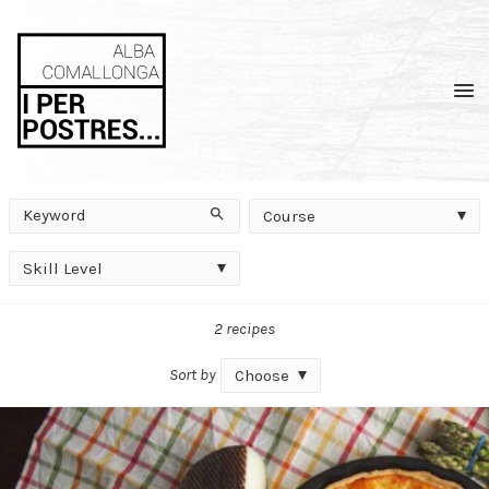
Men
Keyword
Course
Search
Course
Skill
Skill Level
Level
2 recipes
Sort by
Choose