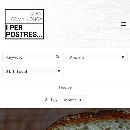
Men
Keyword
Course
Search
Course
Skill
Skill Level
Level
1 recipe
Sort by
Choose