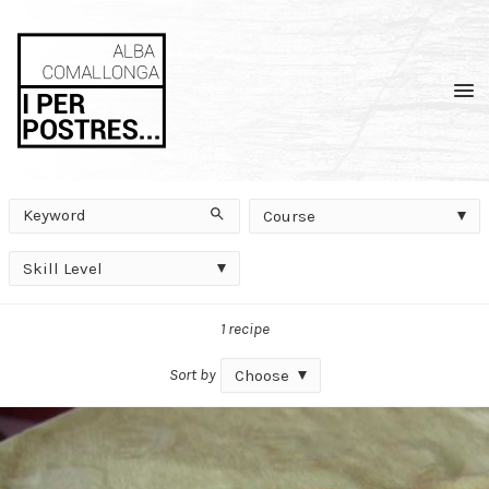
Men
Keyword
Course
Search
Course
Skill
Skill Level
Level
1 recipe
Sort by
Choose